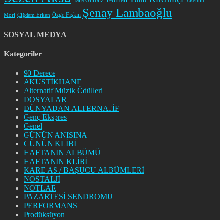
Teoman
Taha Gürbüz
Yasemin
Şenay Lambaoğlu
Özge Fışkın
Mori
Çiğdem Erken
SOSYAL MEDYA
Kategoriler
90 Derece
AKUSTİKHANE
Alternatif Müzik Ödülleri
DOSYALAR
DÜNYADAN ALTERNATİF
Genç Ekspres
Genel
GÜNÜN ANISINA
GÜNÜN KLİBİ
HAFTANIN ALBÜMÜ
HAFTANIN KLİBİ
KARE AS / BAŞUCU ALBÜMLERİ
NOSTALJİ
NOTLAR
PAZARTESİ SENDROMU
PERFORMANS
Prodüksüyon