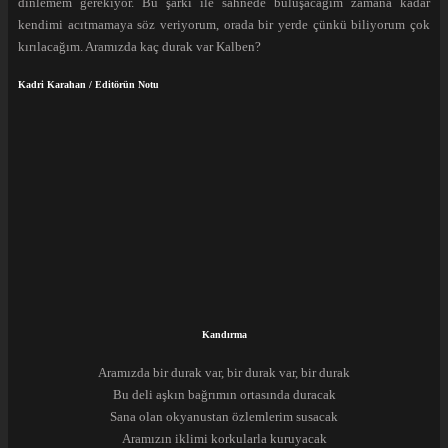
dinlemem gerekiyor. Bu şarkı ile sahnede buluşacağım zamana kadar
kendimi acıtmamaya söz veriyorum, orada bir yerde çünkü biliyorum çok
kırılacağım. Aramızda kaç durak var Kalben?
Kadri Karahan / Editörün Notu
Kandırma
Aramızda bir durak var, bir durak var, bir durak
Bu deli aşkın bağrımın ortasında duracak
Sana olan okyanustan özlemlerim susacak
Aramızın iklimi korkularla kuruyacak