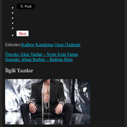
Etiketler:
Kalben
Kandırma
Onur Özdemir
Önceki:
Akın Vardar – Yesin İçsin Yatsın
Sonraki:
Jehan Barbur – Bağışla Beni
İlgili Yazılar