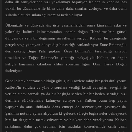
daha ilk saniyelerinde sizi yakalamayı başarıyor. Kalben’in kendine has
vokali bu düzenleme ile biraz daha daha sınırları zorluyor ve daha derin
sularda alaturka sulara açılmamıza neden oluyor.
Ülkemizde ve dünyada üst üste yaşananlardan sonra kimsenin aşka ve
yakınlığa halinin kalmamasından ihamla doğan “Kandırma”nın görsel
dünyası da yeni bir değişimin sinyallerini veriyor. Kalben; bu gezegende
gerçek sevgiyi arayan dünya dışı bir varlığı canlandırıyor. Emre Erdemoğlu
deri ceketi, Buğu Pala şapkası, Özge Dönmez’in tasarladığı ahtapot
tırnakları ve Tuğçe Dönmez’in yarattığı makyajıyla Kalben, en özgür
haliyle karşımıza çıkarken klibin yönetmenliğini Ömer Faruk Doğan
üstleniyor.
Genel olarak her zaman olduğu gibi güçlü sözlere sahip bir şarkı dinliyoruz.
Kalben’in soruları ve yine o sorulara verdiği kendi cevapları, sevgili ile
verilen sınav sarmalı ya da bir boşluğa serilen bir bir beden serinliği sizi
derinlere sürüklemekle kalmıyor acıtıyor da. Kalben bunu hep yaptı,
yapıyor da ama ufuklarda dans etmeyi de seviyor yani şaşırtıyor da.
Şarkının notunu ayrıca alıyorum ki gelecek süreçte başka neler bekleyecek
bizi bu değişimle merak ediyorum ve bir kere daha yineliyorum. Kalben
şarkılarını daha çok sevmem için mutlaka konserlerinde canlı canlı