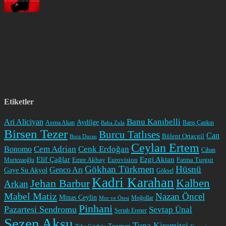
Etiketler
Banu Kanıbelli
Ari Aliciyan
Aydilge
Barış Çapkın
Asena Akan
Baba Zula
Birsen Tezer
Burcu Tatlıses
Can
Bülent Ortaçgil
Bora Duran
Ceylan Ertem
Cem Adrian
Cenk Erdoğan
Bonomo
Cihan
Elif Çağlar
Ezgi Aktan
Fatma Turgut
Emre Akbay
Eurovision
Murtezaoğlu
Gökhan Türkmen
Hüsnü
Genco Arı
Gaye Su Akyol
Göksel
Kadri Karahan
Kalben
Jehan Barbur
Arkan
Mabel Matiz
Nazan Öncel
Minas Ceylin
Moğollar
Mor ve Ötesi
Pinhani
Pazartesi Sendromu
Sevtap Ünal
Sertab Erener
Sezen Aksu
Tuna Kiremitçi