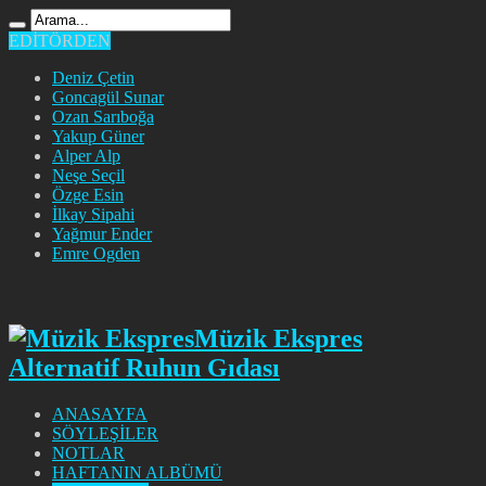
EDİTÖRDEN
Deniz Çetin
Goncagül Sunar
Ozan Sarıboğa
Yakup Güner
Alper Alp
Neşe Seçil
Özge Esin
İlkay Sipahi
Yağmur Ender
Emre Ogden
Müzik Ekspres
Alternatif Ruhun Gıdası
ANASAYFA
SÖYLEŞİLER
NOTLAR
HAFTANIN ALBÜMÜ