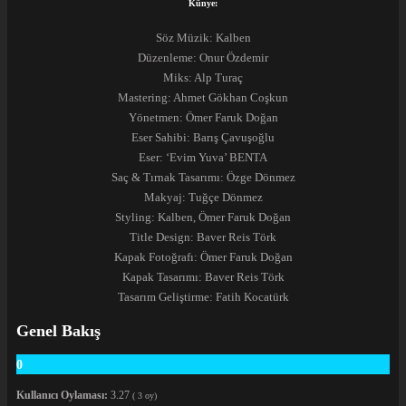
Künye:
Söz Müzik: Kalben
Düzenleme: Onur Özdemir
Miks: Alp Turaç
Mastering: Ahmet Gökhan Coşkun
Yönetmen: Ömer Faruk Doğan
Eser Sahibi: Barış Çavuşoğlu
Eser: ‘Evim Yuva’ BENTA
Saç & Tırnak Tasarımı: Özge Dönmez
Makyaj: Tuğçe Dönmez
Styling: Kalben, Ömer Faruk Doğan
Title Design: Baver Reis Törk
Kapak Fotoğrafı: Ömer Faruk Doğan
Kapak Tasarımı: Baver Reis Törk
Tasarım Geliştirme: Fatih Kocatürk
Genel Bakış
0
Kullanıcı Oylaması:
3.27
(
3
oy)